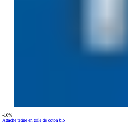
-10%
Attache tétine en toile de coton bio