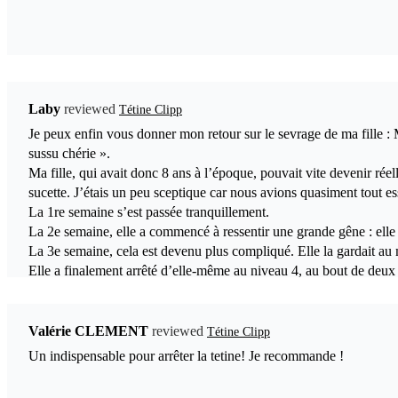
Laby
Tétine Clipp
Je peux enfin vous donner mon retour sur le sevrage de ma fille :
sussu chérie ».
Ma fille, qui avait donc 8 ans à l’époque, pouvait vite devenir rée
sucette. J’étais un peu sceptique car nous avions quasiment tout e
La 1re semaine s’est passée tranquillement.
La 2e semaine, elle a commencé à ressentir une grande gêne : elle n
La 3e semaine, cela est devenu plus compliqué. Elle la gardait au
Elle a finalement arrêté d’elle-même au niveau 4, au bout de deux
Cela n’a pas été facile pour elle, mais elle a réussi, et cette vict
trophée.
Merci à vous pour votre invention. Sincèrement, MERCI : vous avez
Valérie CLEMENT
Tétine Clipp
Au passage, son jumeau, qui prenait encore sa sucette lors des ch
Un indispensable pour arrêter la tetine! Je recommande !
mimétisme de sa sœur).