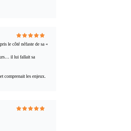
ris le côté néfaste de sa «
s… il lui fallait sa
n et comprenait les enjeux.
t ses cinq clips comme un
rmais épanouie.
lui était davantage dans le