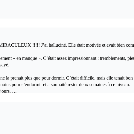
 MIRACULEUX !!!!! J’ai halluciné. Elle était motivée et avait bien comp
llement « en manque ». C’était assez impressionnant : tremblements, pleur
ssayé.
e la prenait plus que pour dormir. C’était difficile, mais elle tenait bo
 moins pour s’endormir et a souhaité rester deux semaines à ce niveau.
 jours.
oire reste, même un an après, un grand triomphe. Elle a gardé sa sucette e
 réussi à redonner confiance (et de belles dents !) à une fillette déso
agrins ou pour s’endormir, a tenu jusqu’au premier jour du 3e niveau… (