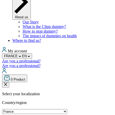
About us
Our Story
What is the Clipp dummy?
How to stop dummy?
The impact of dummies on health
Where to find us?
My account
FRANCE
EN
Are you a professional?
Are you a professional?
0
Product
Select your localization
Country/region