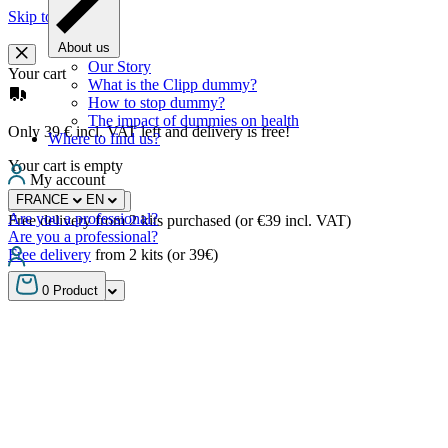
Skip to content
About us
Our Story
Your cart
What is the Clipp dummy?
How to stop dummy?
The impact of dummies on health
Only 39 € incl. VAT left and delivery is free!
Where to find us?
Your cart is empty
My account
FRANCE
EN
Continue shopping
Are you a professional?
Free delivery from 2 kits purchased (or €39 incl. VAT)
Are you a professional?
Free delivery
from 2 kits (or 39€)
FRANCE
EN
0
Product