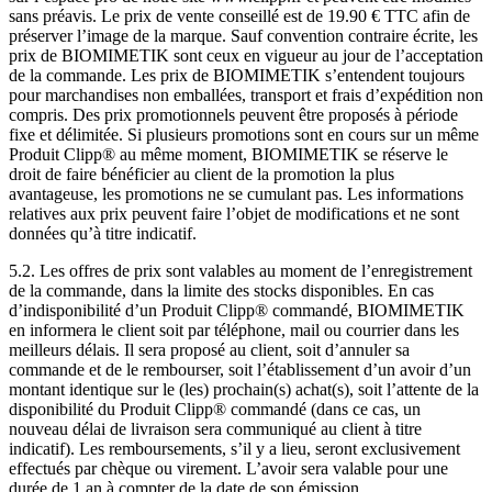
sans préavis. Le prix de vente conseillé est de 19.90 € TTC afin de
préserver l’image de la marque. Sauf convention contraire écrite, les
prix de BIOMIMETIK sont ceux en vigueur au jour de l’acceptation
de la commande. Les prix de BIOMIMETIK s’entendent toujours
pour marchandises non emballées, transport et frais d’expédition non
compris. Des prix promotionnels peuvent être proposés à période
fixe et délimitée. Si plusieurs promotions sont en cours sur un même
Produit Clipp® au même moment, BIOMIMETIK se réserve le
droit de faire bénéficier au client de la promotion la plus
avantageuse, les promotions ne se cumulant pas. Les informations
relatives aux prix peuvent faire l’objet de modifications et ne sont
données qu’à titre indicatif.
5.2. Les offres de prix sont valables au moment de l’enregistrement
de la commande, dans la limite des stocks disponibles. En cas
d’indisponibilité d’un Produit Clipp® commandé, BIOMIMETIK
en informera le client soit par téléphone, mail ou courrier dans les
meilleurs délais. Il sera proposé au client, soit d’annuler sa
commande et de le rembourser, soit l’établissement d’un avoir d’un
montant identique sur le (les) prochain(s) achat(s), soit l’attente de la
disponibilité du Produit Clipp® commandé (dans ce cas, un
nouveau délai de livraison sera communiqué au client à titre
indicatif). Les remboursements, s’il y a lieu, seront exclusivement
effectués par chèque ou virement. L’avoir sera valable pour une
durée de 1 an à compter de la date de son émission.