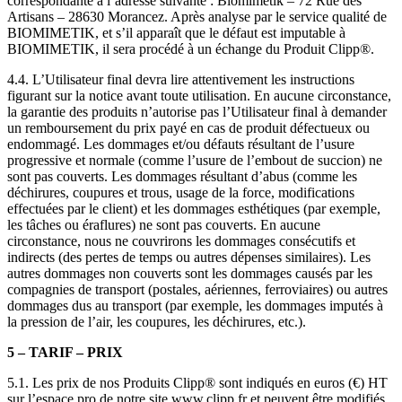
correspondante à l’adresse suivante : Biomimetik – 72 Rue des
Artisans – 28630 Morancez. Après analyse par le service qualité de
BIOMIMETIK, et s’il apparaît que le défaut est imputable à
BIOMIMETIK, il sera procédé à un échange du Produit Clipp®.
4.4. L’Utilisateur final devra lire attentivement les instructions
figurant sur la notice avant toute utilisation. En aucune circonstance,
la garantie des produits n’autorise pas l’Utilisateur final à demander
un remboursement du prix payé en cas de produit défectueux ou
endommagé. Les dommages et/ou défauts résultant de l’usure
progressive et normale (comme l’usure de l’embout de succion) ne
sont pas couverts. Les dommages résultant d’abus (comme les
déchirures, coupures et trous, usage de la force, modifications
effectuées par le client) et les dommages esthétiques (par exemple,
les tâches ou éraflures) ne sont pas couverts. En aucune
circonstance, nous ne couvrirons les dommages consécutifs et
indirects (des pertes de temps ou autres dépenses similaires). Les
autres dommages non couverts sont les dommages causés par les
compagnies de transport (postales, aériennes, ferroviaires) ou autres
dommages dus au transport (par exemple, les dommages imputés à
la pression de l’air, les coupures, les déchirures, etc.).
5 – TARIF – PRIX
5.1. Les prix de nos Produits Clipp® sont indiqués en euros (€) HT
sur l’espace pro de notre site www.clipp.fr et peuvent être modifiés